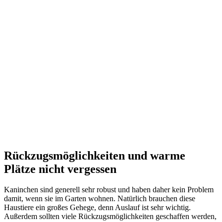
Miweba
MyAnimal
Hasenstall MH-
20 |
120x51x105
cm | Winterfest
(Braun)
Price:
149,99 €
1 used & new
149,99 €
Rückzugsmöglichkeiten und warme
Plätze nicht vergessen
Kaninchen sind generell sehr robust und haben daher kein Problem
damit, wenn sie im Garten wohnen. Natürlich brauchen diese
Haustiere ein großes Gehege, denn Auslauf ist sehr wichtig.
Außerdem sollten viele Rückzugsmöglichkeiten geschaffen werden,