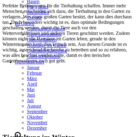
Bauen
Perfekte Bedingungen für die Tierhaltung schaffen. Immer mehr
Für´s Haus
Menschen entscheiden sich dazu, die Tierhaltung in den Garten zu
Immobilien
verlagern. Wer einen großen Garten besitzt, der kann dies durchaus
Energie
tun. Doch besonders wichtig ist es, dass optimale Bedingungen
Im Garten
geschaffen werden, damit die Tiere auch vor den
Gartenarbeit planen
Wetterverhältnissen und anderen Tieren geschützt werden. Zudem
Gartenausstattung
können nicht alle Haustiere im Garten leben, gerade in den
Gartenpflanzen
Wintermonaten kann dies kritisch sein. Aus diesem Grunde ist es
Nützlinge im Garten
wichtig, ausreichend Recherche zu betreiben und so zu erfahren,
Unkrautbekämpfung
was alles beachtet werden sollte, damit es den tierischen
Gartendekoration
Gartenbewohnern auch gut geht.
Gartenkalender
Januar
Februar
März
April
Mai
Juni
Juli
August
September
Oktober
November
Dezember