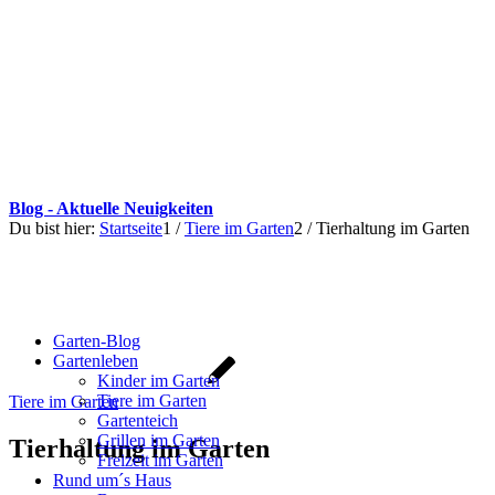
Blog - Aktuelle Neuigkeiten
Du bist hier:
Startseite
1
/
Tiere im Garten
2
/
Tierhaltung im Garten
Garten-Blog
Gartenleben
Kinder im Garten
Tiere im Garten
Tiere im Garten
Gartenteich
Grillen im Garten
Tierhaltung im Garten
Freizeit im Garten
Rund um´s Haus