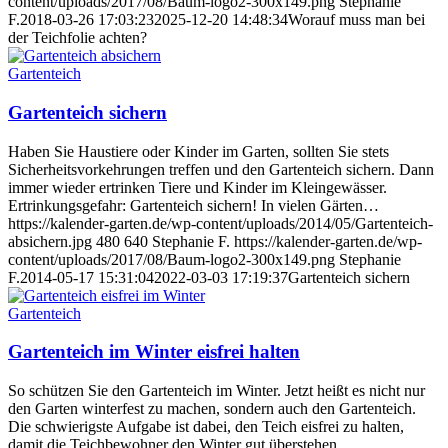
content/uploads/2017/08/Baum-logo2-300x149.png
Stephanie
F.
2018-03-26 17:03:23
2025-12-20 14:48:34
Worauf muss man bei
der Teichfolie achten?
Gartenteich
Gartenteich sichern
Haben Sie Haustiere oder Kinder im Garten, sollten Sie stets
Sicherheitsvorkehrungen treffen und den Gartenteich sichern. Dann
immer wieder ertrinken Tiere und Kinder im Kleingewässer.
Ertrinkungsgefahr: Gartenteich sichern! In vielen Gärten…
https://kalender-garten.de/wp-content/uploads/2014/05/Gartenteich-
absichern.jpg
480
640
Stephanie F.
https://kalender-garten.de/wp-
content/uploads/2017/08/Baum-logo2-300x149.png
Stephanie
F.
2014-05-17 15:31:04
2022-03-03 17:19:37
Gartenteich sichern
Gartenteich
Gartenteich im Winter eisfrei halten
So schützen Sie den Gartenteich im Winter. Jetzt heißt es nicht nur
den Garten winterfest zu machen, sondern auch den Gartenteich.
Die schwierigste Aufgabe ist dabei, den Teich eisfrei zu halten,
damit die Teichbewohner den Winter gut überstehen.…