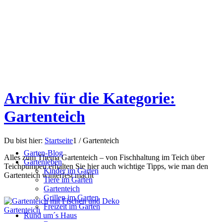
Archiv für die Kategorie:
Gartenteich
Du bist hier:
Startseite
1
/
Gartenteich
Garten-Blog
Alles zum Thema Gartenteich – von Fischhaltung im Teich über
Gartenleben
Teichpumpen erhalten Sie hier auch wichtige Tipps, wie man den
Kinder im Garten
Gartenteich winterfest macht
Tiere im Garten
Gartenteich
Grillen im Garten
Freizeit im Garten
Gartenteich
Rund um´s Haus