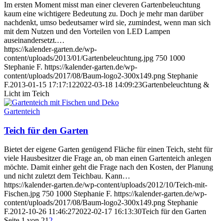
Im ersten Moment misst man einer cleveren Gartenbeleuchtung
kaum eine wichtigere Bedeutung zu. Doch je mehr man darüber
nachdenkt, umso bedeutsamer wird sie, zumindest, wenn man sich
mit dem Nutzen und den Vorteilen von LED Lampen
auseinandersetzt.…
https://kalender-garten.de/wp-
content/uploads/2013/01/Gartenbeleuchtung.jpg
750
1000
Stephanie F.
https://kalender-garten.de/wp-
content/uploads/2017/08/Baum-logo2-300x149.png
Stephanie
F.
2013-01-15 17:17:12
2022-03-18 14:09:23
Gartenbeleuchtung &
Licht im Teich
Gartenteich
Teich für den Garten
Bietet der eigene Garten genügend Fläche für einen Teich, steht für
viele Hausbesitzer die Frage an, ob man einen Gartenteich anlegen
möchte. Damit einher geht die Frage nach den Kosten, der Planung
und nicht zuletzt dem Teichbau. Kann…
https://kalender-garten.de/wp-content/uploads/2012/10/Teich-mit-
Fischen.jpg
750
1000
Stephanie F.
https://kalender-garten.de/wp-
content/uploads/2017/08/Baum-logo2-300x149.png
Stephanie
F.
2012-10-26 11:46:27
2022-02-17 16:13:30
Teich für den Garten
Seite 1 von 2
1
2