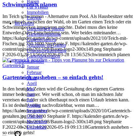
Bauen
Schwimmteich planen
Für´s Haus
Immobilien
Im Teich schwimmen - Alternative zum Pool. Als Hausbesitzer steht
Energie
man oftmals zwischen der Wahl, ob im Garten einen Teich oder ein
Im Garten
Schwimmbecken integrieren möchte. Dabei muss dies keine
Gartenarbeit planen
Entweder-Oder-Entscheidung sein. Wer beides miteinander…
Gartenausstattung
https://kalender-garten.de/wp-content/uploads/2012/10/Teich-mit-
Gartenpflanzen
Fischen.jpg
750
1000
Stephanie F.
https://kalender-garten.de/wp-
Nützlinge im Garten
content/uploads/2017/08/Baum-logo2-300x149.png
Stephanie
Unkrautbekämpfung
F.
2026-03-28 13:56:52
2026-03-28 13:56:52
Schwimmteich planen
Gartendekoration
Gartenkalender
Gartenteich
Januar
Februar
Gartenteich ausheben – so einfach gehts!
März
April
Mai
In den heutigen Zeiten wird die Gestaltung des eigenen Gartens
Juni
immer bedeutsamer. Wer weiß schon, ob man im nächsten Jahr
Juli
verreisen darf oder sich überhaupt noch einen Urlaub leisten kann.
August
Es ist deshalb völlig nachvollziehbar, wenn man…
September
https://kalender-garten.de/wp-content/uploads/2020/10/Gartenteich-
Oktober
gestalten.jpg
750
1000
Stephanie F.
https://kalender-garten.de/wp-
November
content/uploads/2017/08/Baum-logo2-300x149.png
Stephanie
Dezember
F.
2022-08-26 12:44:20
2026-05-19 09:13:18
Gartenteich ausheben –
so einfach gehts!