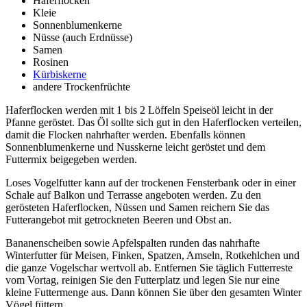
Haferflocken
Kleie
Sonnenblumenkerne
Nüsse (auch Erdnüsse)
Samen
Rosinen
Kürbiskerne
andere Trockenfrüchte
Haferflocken werden mit 1 bis 2 Löffeln Speiseöl leicht in der
Pfanne geröstet. Das Öl sollte sich gut in den Haferflocken verteilen,
damit die Flocken nahrhafter werden. Ebenfalls können
Sonnenblumenkerne und Nusskerne leicht geröstet und dem
Futtermix beigegeben werden.
Loses Vogelfutter kann auf der trockenen Fensterbank oder in einer
Schale auf Balkon und Terrasse angeboten werden. Zu den
gerösteten Haferflocken, Nüssen und Samen reichern Sie das
Futterangebot mit getrockneten Beeren und Obst an.
Bananenscheiben sowie Apfelspalten runden das nahrhafte
Winterfutter für Meisen, Finken, Spatzen, Amseln, Rotkehlchen und
die ganze Vogelschar wertvoll ab. Entfernen Sie täglich Futterreste
vom Vortag, reinigen Sie den Futterplatz und legen Sie nur eine
kleine Futtermenge aus. Dann können Sie über den gesamten Winter
Vögel füttern.