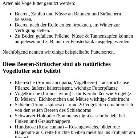
Arten als Vogelfutter genutzt werden:
Beeren, Zapfen und Nüsse an Bäumen und Sträuchern
belassen.
Beeren nach der Reife ernten, trocknen, im Winter zur
Verfügung stellen.
Zu Boden gefallene Früchte, Nüsse & Tannenzapfen können
aufgelesen und z. B. auf der Fensterbank ausgelegt werden.
Nachfolgend nennen wir einige beispielhafte Futtersorten.
Diese Beeren-Sträucher sind als natürliches
Vogelfutter sehr beliebt
Eberesche (Sorbus aucuparia, Vogelbeere) – anspruchslose
Pflanze, äußerst kälteresistent, wichtige Futterpflanze
Vogelkirsche (Prunus avium) – für Kernbeißer wie Vögel (z.
B. Meisen), Eichhörnchen und Mäuse wichtige Steinfrucht
Schlehe (Prunus spinosa) – rund 20 Vogelarten ernähren sich
von den reifen Beeren des Schlehdorns
Schwarzer Holunder (Sambucus nigra) – sehr beliebt bei
Finken und Grauschnäppern
Hundsrose (Rosa canina) – Rosengewächs, bildet rote
Hagebutte aus, reife Früchte bleiben meist bis ins Frühjahr am
Strauch