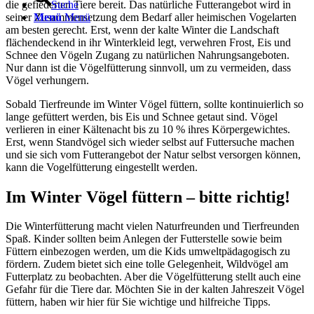
die gefiederten Tiere bereit. Das natürliche Futterangebot wird in
Suche
seiner Zusammensetzung dem Bedarf aller heimischen Vogelarten
Menü
Menü
am besten gerecht. Erst, wenn der kalte Winter die Landschaft
flächendeckend in ihr Winterkleid legt, verwehren Frost, Eis und
Schnee den Vögeln Zugang zu natürlichen Nahrungsangeboten.
Nur dann ist die Vögelfütterung sinnvoll, um zu vermeiden, dass
Vögel verhungern.
Sobald Tierfreunde im Winter Vögel füttern, sollte kontinuierlich so
lange gefüttert werden, bis Eis und Schnee getaut sind. Vögel
verlieren in einer Kältenacht bis zu 10 % ihres Körpergewichtes.
Erst, wenn Standvögel sich wieder selbst auf Futtersuche machen
und sie sich vom Futterangebot der Natur selbst versorgen können,
kann die Vogelfütterung eingestellt werden.
Im Winter Vögel füttern – bitte richtig!
Die Winterfütterung macht vielen Naturfreunden und Tierfreunden
Spaß. Kinder sollten beim Anlegen der Futterstelle sowie beim
Füttern einbezogen werden, um die Kids umweltpädagogisch zu
fördern. Zudem bietet sich eine tolle Gelegenheit, Wildvögel am
Futterplatz zu beobachten. Aber die Vögelfütterung stellt auch eine
Gefahr für die Tiere dar. Möchten Sie in der kalten Jahreszeit Vögel
füttern, haben wir hier für Sie wichtige und hilfreiche Tipps.