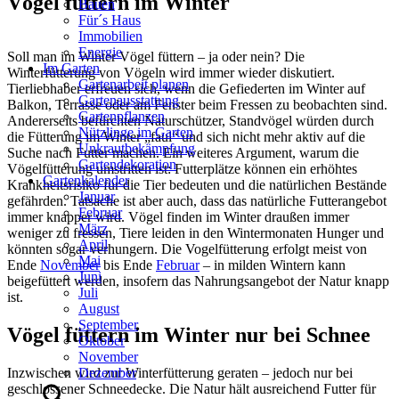
Vögel füttern im Winter
Bauen
Für´s Haus
Immobilien
Energie
Soll man im Winter Vögel füttern – ja oder nein? Die
Im Garten
Winterfütterung von Vögeln wird immer wieder diskutiert.
Gartenarbeit planen
Tierliebhaber erfreuen sich, wenn die Gefiederten im Winter auf
Gartenausstattung
Balkon, Terrasse oder am Fenster beim Fressen zu beobachten sind.
Gartenpflanzen
Andererseits befürchten Naturschützer, Standvögel würden durch
Nützlinge im Garten
die Fütterung im Winter „faul“ und sich nicht mehr aktiv auf die
Unkrautbekämpfung
Suche nach Futter machen. Ein weiteres Argument, warum die
Gartendekoration
Vögelfütterung umstritten ist: Futterplätze können ein erhöhtes
Gartenkalender
Krankheitsrisiko für die Tier bedeuten und die natürlichen Bestände
Januar
gefährden. Tatsache ist aber auch, dass das natürliche Futterangebot
Februar
immer knapper wird. Vögel finden im Winter draußen immer
März
weniger zu fressen, Tiere leiden in den Wintermonaten Hunger und
April
könnten sogar verhungern. Die Vogelfütterung erfolgt meist von
Mai
Ende
November
bis Ende
Februar
– in milden Wintern kann
Juni
beigefüttert werden, insofern das Nahrungsangebot der Natur knapp
Juli
ist.
August
September
Vögel füttern im Winter nur bei Schnee
Oktober
November
Inzwischen wird zur Winterfütterung geraten – jedoch nur bei
Dezember
geschlossener Schneedecke. Die Natur hält ausreichend Futter für