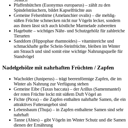
Pfaffenhütchen (Euonymus europaeus) – zählt zu den
Spindelsträuchern, bildet Kapselfrüchte aus
Gemeine Felsenbirne (Amelanchier ovalis) – die mehlig-
süßen Früchte schmecken nicht nur Vögeln lecker, sondern
aus ihnen lässt sich auch köstliche Marmelade zubereiten
Hagebutte – wichtiges Nähr- und Schutzgehölz für zahlreiche
Tierarten
Sanddorn (Hippophae rhamnoides) – vitaminreiche und
schmackhafte gelbe Schein-Steinfrüchte, bleiben im Winter
am Strauch und sind somit eine wichtige Nahrungsquelle für
Standvögel
Nadelgehölze mit nahrhaften Früchten / Zapfen
Wacholder (Juniperus) – trägt beerenförmige Zapfen, die im
Winter als Nahrung zur Verfügung stehen
Gemeine Eibe (Taxus baccata) – der Arillus (Samenmantel)
der roten Früchte lockt mit süßem Duft Vögel an
Fichte (Picea) – die Zapfen enthalten nahrhafte Samen, die ein
attraktives Futterangebot sind
Lebensbaum (Thuja) – in Zapfen enthaltene Samen sind sehr
nahrhaft
Tanne (Abies) – gibt Vögeln im Winter Schutz und die Samen
dienen der Ernährung