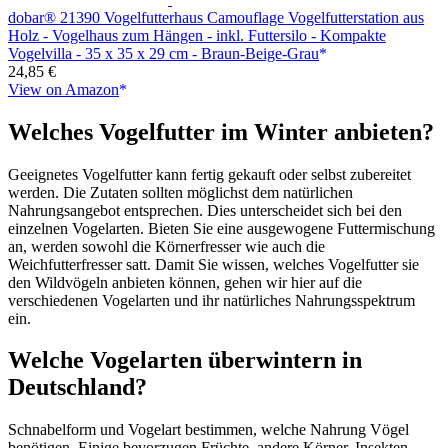
dobar® 21390 Vogelfutterhaus Camouflage Vogelfutterstation aus
Holz - Vogelhaus zum Hängen - inkl. Futtersilo - Kompakte
Vogelvilla - 35 x 35 x 29 cm - Braun-Beige-Grau
24,85 €
View on Amazon
Welches Vogelfutter im Winter anbieten?
Geeignetes Vogelfutter kann fertig gekauft oder selbst zubereitet
werden. Die Zutaten sollten möglichst dem natürlichen
Nahrungsangebot entsprechen. Dies unterscheidet sich bei den
einzelnen Vogelarten. Bieten Sie eine ausgewogene Futtermischung
an, werden sowohl die Körnerfresser wie auch die
Weichfutterfresser satt. Damit Sie wissen, welches Vogelfutter sie
den Wildvögeln anbieten können, gehen wir hier auf die
verschiedenen Vogelarten und ihr natürliches Nahrungsspektrum
ein.
Welche Vogelarten überwintern in
Deutschland?
Schnabelform und Vogelart bestimmen, welche Nahrung Vögel
benötigen. Einige bevorzugen Früchte, andere Körner. Insekten