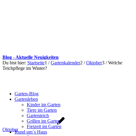
Blog - Aktuelle Neuigkeiten
Du bist hier:
Startseite
1
/
Gartenkalender
2
/
Oktober
3
/
Welche
Teichpflege im Winter?
Garten-Blog
Gartenleben
Kinder im Garten
Tiere im Garten
Gartenteich
Grillen im Garten
Freizeit im Garten
Oktober
Rund um´s Haus