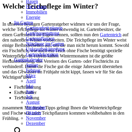
Bauen
Welche Teichpflege im Winter?
Für´s Haus
Immobilien
Energie
Im Garten
In unserem heutigen Gartenratgeber widmen wir uns der Frage,
Gartenarbeit planen
welche Teichpflege im Winter notwendig ist. Gartenbesitzer, die
Gartenausstattung
einen Gartenteich ihr Eigen nennen, sollten nun den
Gartenteich
auf
Gartenpflanzen
den nahenden Winter vorbereiten. Die Teichpflege im Winter weist
Nützlinge im Garten
einige Besonderheiten auf, um die man nicht herum kommt. Sowohl
Unkrautbekämpfung
ein Fischteich, wie auch ein Teich ohne Fische benötigt spezielle
Gartendekoration
Winterpflege. In extrem kalten Wintermonaten ist die größte
Gartenkalender
Herausforderung, das Vereisen des Garten- oder Fischteichs zu
Januar
verhindern. Damit die Fische gut die eisige Jahreszeit überstehen
Februar
und das Gewässer im Frühjahr nicht kippt, fassen wir für Sie das
März
Wichtigste über
April
Mai
Fischfütterung
Juni
Eisfreihalter
Juli
Teichheizung
August
September
zusammen. Mit diesen Tipps gelingt Ihnen die Winterteichpflege
Oktober
und Fische wie auch Teichpflanzen kommen wohlbehalten in den
November
Frühling.
Dezember