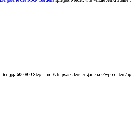
ldergalerie des Rock Gardens
spiegelt wieder, wie verzaubernd Steine b
arten.jpg
600
800
Stephanie F.
https://kalender-garten.de/wp-content