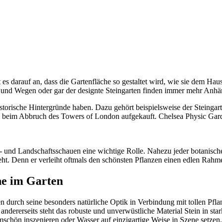
es darauf an, dass die Gartenfläche so gestaltet wird, wie sie dem Haus
 und Wegen oder gar der designte Steingarten finden immer mehr Anhä
historische Hintergründe haben. Dazu gehört beispielsweise der Steing
 beim Abbruch des Towers of London aufgekauft. Chelsea Physic Garden g
- und Landschaftsschauen eine wichtige Rolle. Nahezu jeder botanische
ht. Denn er verleiht oftmals den schönsten Pflanzen einen edlen Rahm
ine im Garten
en durch seine besonders natürliche Optik in Verbindung mit tollen Pf
andererseits steht das robuste und unverwüstliche Material Stein in st
chön inszenieren oder Wasser auf einzigartige Weise in Szene setzen. S