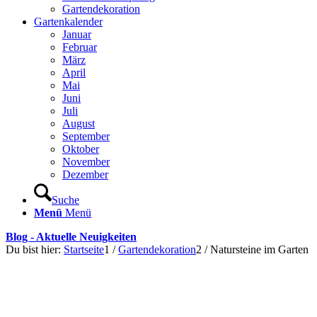
Gartendekoration
Gartenkalender
Januar
Februar
März
April
Mai
Juni
Juli
August
September
Oktober
November
Dezember
Suche
Menü
Menü
Blog - Aktuelle Neuigkeiten
Du bist hier:
Startseite
1
/
Gartendekoration
2
/
Natursteine im Garten