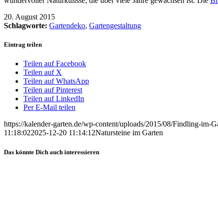
wundervoller Naturkulisse, die über viele Jahre gewachsen ist. Die
Bi
20. August 2015
Schlagworte:
Gartendeko
,
Gartengestaltung
Eintrag teilen
Teilen auf Facebook
Teilen auf X
Teilen auf WhatsApp
Teilen auf Pinterest
Teilen auf LinkedIn
Per E-Mail teilen
https://kalender-garten.de/wp-content/uploads/2015/08/Findling-im-G
11:18:02
2025-12-20 11:14:12
Natursteine im Garten
Das könnte Dich auch interessieren