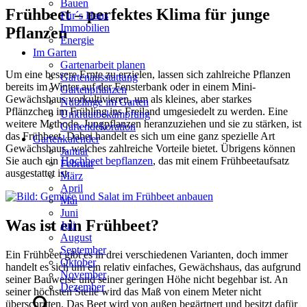
Bauen
Frühbeet – perfektes Klima für junge
Für´s Haus
Immobilien
Pflanzen
Energie
Im Garten
Gartenarbeit planen
Um eine bessere Ernte zu erzielen, lassen sich zahlreiche Pflanzen
Gartenausstattung
bereits im Winter auf der Fensterbank oder in einem Mini-
Gartenpflanzen
Gewächshaus vorkultivieren, um als kleines, aber starkes
Nützlinge im Garten
Pflänzchen im Frühling ins Freiland umgesiedelt zu werden. Eine
Unkrautbekämpfung
weitere Methode, Jungpflanzen heranzuziehen und sie zu stärken, ist
Gartendekoration
das Frühbeet. Dabei handelt es sich um eine ganz spezielle Art
Gartenkalender
Gewächshaus, welches zahlreiche Vorteile bietet. Übrigens können
Januar
Sie auch ein
Hochbeet bepflanzen
, das mit einem Frühbeetaufsatz
Februar
ausgestattet ist.
März
April
Mai
Juni
Was ist ein Frühbeet?
Juli
August
September
Ein Frühbeet gibt es in drei verschiedenen Varianten, doch immer
Oktober
handelt es sich um ein relativ einfaches, Gewächshaus, das aufgrund
November
seiner Bauweise und seiner geringen Höhe nicht begehbar ist. An
Dezember
seiner höchsten Stelle wird das Maß von einem Meter nicht
überschritten. Das Beet wird von außen begärtnert und besitzt dafür