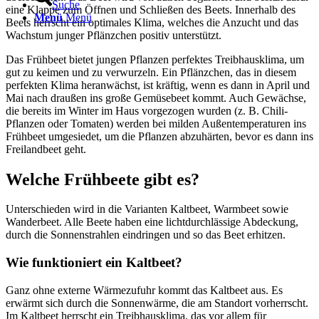
Suche
eine Klappe zum Öffnen und Schließen des Beets. Innerhalb des
Menü
Menü
Beets herrscht ein optimales Klima, welches die Anzucht und das
Wachstum junger Pflänzchen positiv unterstützt.
Das Frühbeet bietet jungen Pflanzen perfektes Treibhausklima, um
gut zu keimen und zu verwurzeln. Ein Pflänzchen, das in diesem
perfekten Klima heranwächst, ist kräftig, wenn es dann in April und
Mai nach draußen ins große Gemüsebeet kommt. Auch Gewächse,
die bereits im Winter im Haus vorgezogen wurden (z. B. Chili-
Pflanzen oder Tomaten) werden bei milden Außentemperaturen ins
Frühbeet umgesiedet, um die Pflanzen abzuhärten, bevor es dann ins
Freilandbeet geht.
Welche Frühbeete gibt es?
Unterschieden wird in die Varianten Kaltbeet, Warmbeet sowie
Wanderbeet. Alle Beete haben eine lichtdurchlässige Abdeckung,
durch die Sonnenstrahlen eindringen und so das Beet erhitzen.
Wie funktioniert ein Kaltbeet?
Ganz ohne externe Wärmezufuhr kommt das Kaltbeet aus. Es
erwärmt sich durch die Sonnenwärme, die am Standort vorherrscht.
Im Kaltbeet herrscht ein Treibhausklima, das vor allem für