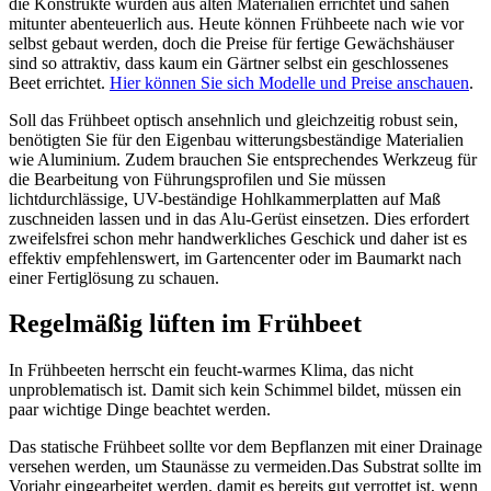
die Konstrukte wurden aus alten Materialien errichtet und sahen
mitunter abenteuerlich aus. Heute können Frühbeete nach wie vor
selbst gebaut werden, doch die Preise für fertige Gewächshäuser
sind so attraktiv, dass kaum ein Gärtner selbst ein geschlossenes
Beet errichtet.
Hier können Sie sich Modelle und Preise anschauen
.
Soll das Frühbeet optisch ansehnlich und gleichzeitig robust sein,
benötigten Sie für den Eigenbau witterungsbeständige Materialien
wie Aluminium. Zudem brauchen Sie entsprechendes Werkzeug für
die Bearbeitung von Führungsprofilen und Sie müssen
lichtdurchlässige, UV-beständige Hohlkammerplatten auf Maß
zuschneiden lassen und in das Alu-Gerüst einsetzen. Dies erfordert
zweifelsfrei schon mehr handwerkliches Geschick und daher ist es
effektiv empfehlenswert, im Gartencenter oder im Baumarkt nach
einer Fertiglösung zu schauen.
Regelmäßig lüften im Frühbeet
In Frühbeeten herrscht ein feucht-warmes Klima, das nicht
unproblematisch ist. Damit sich kein Schimmel bildet, müssen ein
paar wichtige Dinge beachtet werden.
Das statische Frühbeet sollte vor dem Bepflanzen mit einer Drainage
versehen werden, um Staunässe zu vermeiden.Das Substrat sollte im
Vorjahr eingearbeitet werden, damit es bereits gut verrottet ist, wenn