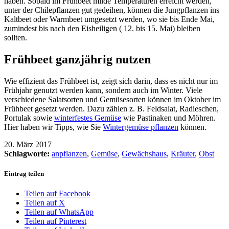
haben. Sobald im Frühbeet milde Temperaturen erreicht werden,
unter der Chilepflanzen gut gedeihen, können die Jungpflanzen ins
Kaltbeet oder Warmbeet umgesetzt werden, wo sie bis Ende Mai,
zumindest bis nach den Eisheiligen ( 12. bis 15. Mai) bleiben
sollten.
Frühbeet ganzjährig nutzen
Wie effizient das Frühbeet ist, zeigt sich darin, dass es nicht nur im
Frühjahr genutzt werden kann, sondern auch im Winter. Viele
verschiedene Salatsorten und Gemüsesorten können im Oktober im
Frühbeet gesetzt werden. Dazu zählen z. B. Feldsalat, Radieschen,
Portulak sowie
winterfestes Gemüse
wie Pastinaken und Möhren.
Hier haben wir Tipps, wie Sie
Wintergemüse pflanzen
können.
20. März 2017
Schlagworte:
anpflanzen
,
Gemüse
,
Gewächshaus
,
Kräuter
,
Obst
Eintrag teilen
Teilen auf Facebook
Teilen auf X
Teilen auf WhatsApp
Teilen auf Pinterest