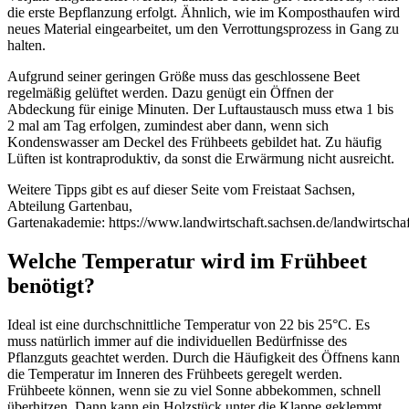
die erste Bepflanzung erfolgt. Ähnlich, wie im Komposthaufen wird
neues Material eingearbeitet, um den Verrottungsprozess in Gang zu
halten.
Aufgrund seiner geringen Größe muss das geschlossene Beet
regelmäßig gelüftet werden. Dazu genügt ein Öffnen der
Abdeckung für einige Minuten. Der Luftaustausch muss etwa 1 bis
2 mal am Tag erfolgen, zumindest aber dann, wenn sich
Kondenswasser am Deckel des Frühbeets gebildet hat. Zu häufig
Lüften ist kontraproduktiv, da sonst die Erwärmung nicht ausreicht.
Weitere Tipps gibt es auf dieser Seite vom Freistaat Sachsen,
Abteilung Gartenbau,
Gartenakademie: https://www.landwirtschaft.sachsen.de/landwirts
Welche Temperatur wird im Frühbeet
benötigt?
Ideal ist eine durchschnittliche Temperatur von 22 bis 25°C. Es
muss natürlich immer auf die individuellen Bedürfnisse des
Pflanzguts geachtet werden. Durch die Häufigkeit des Öffnens kann
die Temperatur im Inneren des Frühbeets geregelt werden.
Frühbeete können, wenn sie zu viel Sonne abbekommen, schnell
überhitzen. Dann kann ein Holzstück unter die Klappe geklemmt