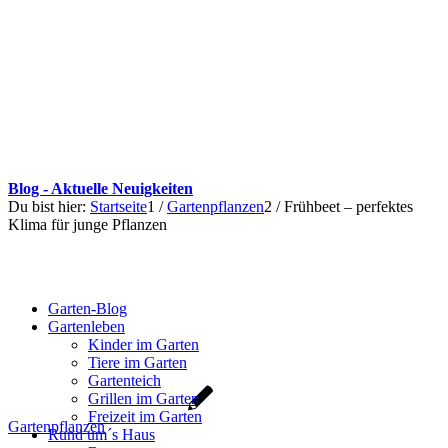
Blog - Aktuelle Neuigkeiten
Du bist hier:
Startseite
1
/
Gartenpflanzen
2
/
Frühbeet – perfektes
Klima für junge Pflanzen
Garten-Blog
Gartenleben
Kinder im Garten
Tiere im Garten
Gartenteich
Grillen im Garten
Freizeit im Garten
Gartenpflanzen
Rund um´s Haus