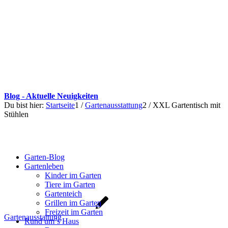
Blog - Aktuelle Neuigkeiten
Du bist hier:
Startseite
1
/
Gartenausstattung
2
/
XXL Gartentisch mit
Stühlen
Garten-Blog
Gartenleben
Kinder im Garten
Tiere im Garten
Gartenteich
Grillen im Garten
Freizeit im Garten
Gartenausstattung
Rund um´s Haus