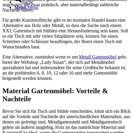
Suche
angeboten, die zwar praktisch, aber materialbedingt zahlreiche
Menü
Menü
Nachteile haben.
Für große Kunststofftische gibt es im normalen Handel kaum eine
Alternative aus Holz oder Metall, so dass die Suche nach einem
XXL Gartentisch mit Stühlen eine Herausforderung sein kann. Soll
es ein Tisch mit sehr vielen Sitzplätzen sein, können Sie einen
Schreiner oder Schlosser beauftragen, der Ihnen einen Tisch mit
Wunschmaßen baut.
Eine Alternative, zumindest wenn es um
Metall Gartenmöbel
geht,
bietet der Webshop „Lady Susan“, der sich auf Metallmöbel
spezialisiert hat und insbesondere für seine Großtische bekannt ist,
an die problemlos 6, 8, 10, 12 oder 16 und mehr Gartenstühle
beigestellt werden können.
Material Gartenmöbel: Vorteile &
Nachteile
Bevor Sie sich für Tisch und Stühle entscheiden, lohnt sich ein Blick
auf die Vorteile und Nachteile der unterschiedlichen Materialien, aus
denen sie gefertigt sind. Metallgartenstuhl und Metallgartentisch
gelten als äußerst langlebig, Holz ist das natürlichste Material und
Kunststoff ist ideal, wenn die Gartengarnitur transportiert werden