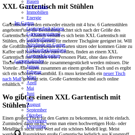
Bauen
XXL Gartentisch mit Stühlen
Für´s Haus
Immobilien
Energie
Im Garten
Gartentische werden entweder einzeln mit 4 bzw. 6 Gartenstühlen
Gartenarbeit planen
angeboten und die Bestuhlung richtet sich nach der Größe des
Gartenausstattung
Gartentisches. Ähnlich verhält es sich beim XXL Gartentisch mit
Gartenpflanzen
Stühlen, der jedoch speziell für mehrere Tischgäste geeignet ist. Will
Nützlinge im Garten
die Großfamilie gemeinsam im Garten sitzen oder kommen Gäste zu
Unkrautbekämpfung
Kaffee und Kuchen oder zum Grillen, finden an einem XXL
Gartendekoration
Gartentisch mit Stühlen viele Personen Platz, ohne dass diverse
Gartenkalender
Tische und Gartenstühle zusammengestückelt werden müssen. Die
Januar
Vorteile: Alle sitzen zusammen an einem großen Tisch und es ergibt
Februar
sich ein schönes Gesamtbild. Es muss keinesfalls ein
neuer Tisch
März
nach Maß
gefertigt sein. Große Gartentische sind auch online
April
erhältlich.
Mai
Juni
Wo gibt es einen XXL Gartentisch mit
Juli
Stühlen?
August
September
Oktober
Einen großen Tisch für den Garten zu bekommen, ist nicht einfach.
November
Zumindest dann nicht, wenn man einen hochwertigen Holz- oder
Dezember
Metalltisch sucht und Wert auf ein schönes Modell legt. Meist
werden in Baumärkten große Gartentische lediglich aus Kunststoff