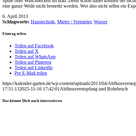
Spüle oder Waschbecken im Bad. Denn schon dabei können bei nicht f
eine ganze Weile nicht bemerkt werden. Wer also nicht selbst ein Expe
6. April 2013
Schlagworte:
Haustechnik
,
Mieter / Vermieter
,
Wasser
Eintrag teilen
Teilen auf Facebook
Teilen auf X
Teilen auf WhatsApp
Teilen auf Pinterest
Teilen auf LinkedIn
Per E-Mail teilen
https://kalender-garten.de/wp-content/uploads/2013/04/Abflussversto
17:51:13
2025-11-16 17:42:01
Abflussverstopfung und Rohrbruch
Das könnte Dich auch interessieren