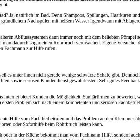
geht.
 Bad? Ja, natürlich im Bad. Denn Shampoos, Spülungen, Haarkuren und
gem gründlichem Nachspülen mit heißem Wasser irgendwann mit Ablage
lteren Abflusssystemen dann immer noch mit dem beliebten Pömpel sow
n man dadurch sogar einen Rohrbruch verursachen. Eigene Versuche, da
en Fachmann zur Hilfe rufen.
 es unter ihnen nicht gerade wenige schwarze Schafe gibt. Dennoch ist
 echten sowie seriösen Kundendienst gewährleisten. Sehr gutes Feedba
as Internet bietet Kunden die Möglichkeit, Sanitärfirmen zu bewerten
 dem ersten Problem sich nach einem kompetenten und seriösen Fachbetr
nte Hilfe vom Fach herbeirufen und das Problem an den Klempner übe
orten oder Soforthilfe beim Rohrbruch leisten kann.
eich oder in der Küche bekommt man vom Fachmann Hilfe, sondern auc