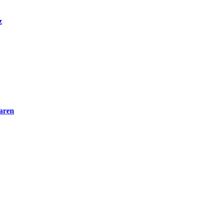
z
aren