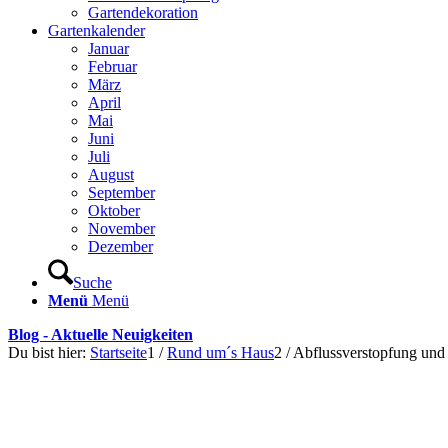
Gartendekoration
Gartenkalender
Januar
Februar
März
April
Mai
Juni
Juli
August
September
Oktober
November
Dezember
Suche
Menü
Menü
Blog - Aktuelle Neuigkeiten
Du bist hier:
Startseite
1
/
Rund um´s Haus
2
/
Abflussverstopfung und