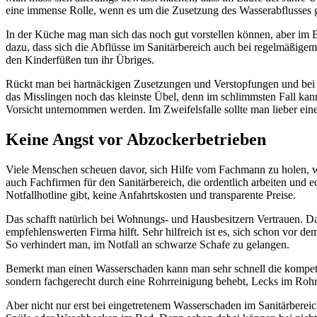
eine immense Rolle, wenn es um die Zusetzung des Wasserabflusses 
In der Küche mag man sich das noch gut vorstellen können, aber im
dazu, dass sich die Abflüsse im Sanitärbereich auch bei regelmäßi
den Kinderfüßen tun ihr Übriges.
Rückt man bei hartnäckigen Zusetzungen und Verstopfungen und bei ä
das Misslingen noch das kleinste Übel, denn im schlimmsten Fall kan
Vorsicht unternommen werden. Im Zweifelsfalle sollte man lieber ein
Keine Angst vor Abzockerbetrieben
Viele Menschen scheuen davor, sich Hilfe vom Fachmann zu holen, weil
auch Fachfirmen für den Sanitärbereich, die ordentlich arbeiten und
Notfallhotline gibt, keine Anfahrtskosten und transparente Preise.
Das schafft natürlich bei Wohnungs- und Hausbesitzern Vertrauen. D
empfehlenswerten Firma hilft. Sehr hilfreich ist es, sich schon vor
So verhindert man, im Notfall an schwarze Schafe zu gelangen.
Bemerkt man einen Wasserschaden kann man sehr schnell die kompete
sondern fachgerecht durch eine Rohrreinigung behebt, Lecks im Rohr 
Aber nicht nur erst bei eingetretenem Wasserschaden im Sanitärber