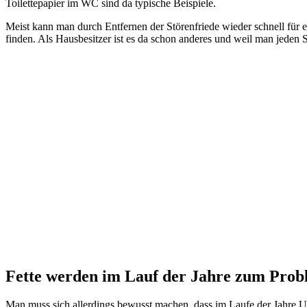
Toilettepapier im WC sind da typische Beispiele.
Meist kann man durch Entfernen der Störenfriede wieder schnell für 
finden. Als Hausbesitzer ist es da schon anderes und weil man jeden 
WERKSTEIN
Rohrreinigungspumpe
Price:
79,97 €
1 used & new
79,97 €
Fette werden im Lauf der Jahre zum Pro
Man muss sich allerdings bewusst machen, dass im Laufe der Jahre U