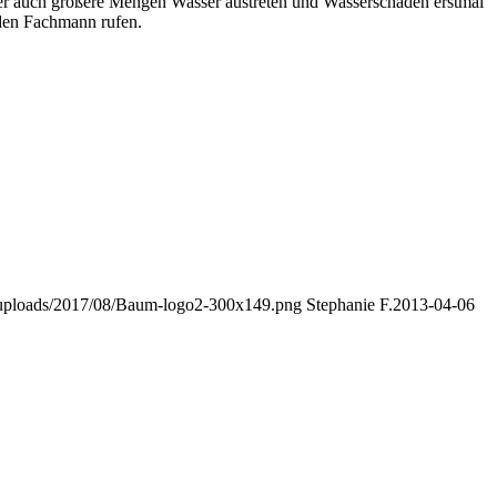
der auch größere Mengen Wasser austreten und Wasserschäden erstmal
t den Fachmann rufen.
nt/uploads/2017/08/Baum-logo2-300x149.png
Stephanie F.
2013-04-06