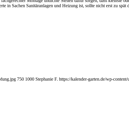
achgerechter Montage undichte Stellen dafür sorgen, dass kleinste o
rte in Sachen Sanitäranlagen und Heizung ist, sollte nicht erst zu spä
pfung.jpg
750
1000
Stephanie F.
https://kalender-garten.de/wp-conte