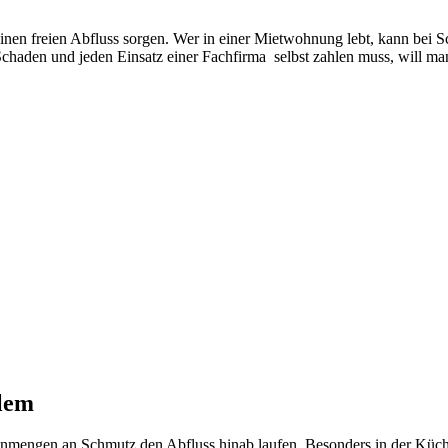
einen freien Abfluss sorgen. Wer in einer Mietwohnung lebt, kann bei 
Schaden und jeden Einsatz einer Fachfirma selbst zahlen muss, will man
blem
nmengen an Schmutz den Abfluss hinab laufen. Besonders in der Küche