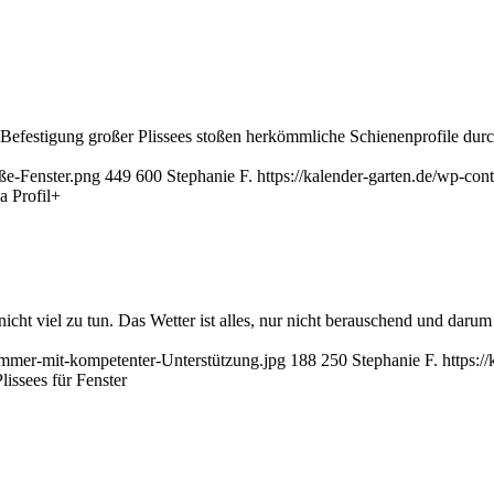
r Befestigung großer Plissees stoßen herkömmliche Schienenprofile dur
oße-Fenster.png
449
600
Stephanie F.
https://kalender-garten.de/wp-c
a Profil+
cht viel zu tun. Das Wetter ist alles, nur nicht berauschend und darum b
immer-mit-kompetenter-Unterstützung.jpg
188
250
Stephanie F.
https:/
Plissees für Fenster