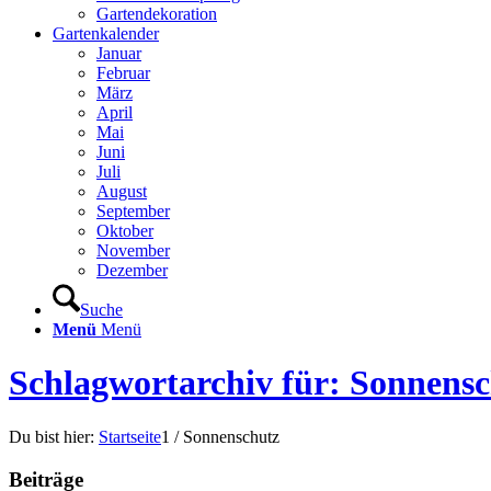
Gartendekoration
Gartenkalender
Januar
Februar
März
April
Mai
Juni
Juli
August
September
Oktober
November
Dezember
Suche
Menü
Menü
Schlagwortarchiv für: Sonnens
Du bist hier:
Startseite
1
/
Sonnenschutz
Beiträge